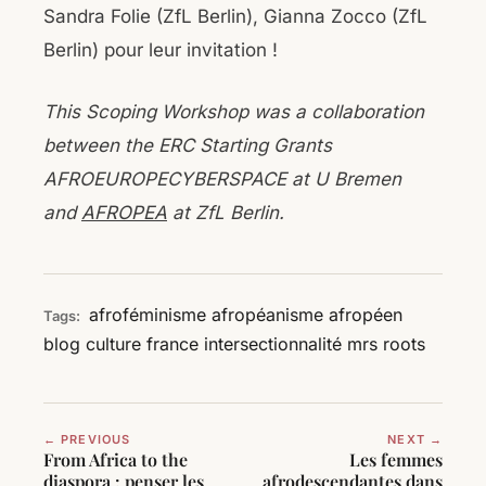
Sandra Folie (ZfL Berlin), Gianna Zocco (ZfL
Berlin) pour leur invitation !
This Scoping Workshop was a collaboration
between the ERC Starting Grants
AFROEUROPECYBERSPACE at U Bremen
and
AFROPEA
at ZfL Berlin.
afroféminisme
afropéanisme
afropéen
Tags:
blog
culture
france
intersectionnalité
mrs roots
← PREVIOUS
NEXT →
From Africa to the
Les femmes
diaspora : penser les
afrodescendantes dans