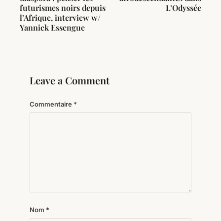
futurismes noirs depuis
L’Odyssée
l’Afrique, interview w/
Yannick Essengue
Leave a Comment
Commentaire
*
Nom
*