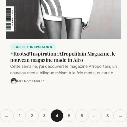
ROOTS & INSPIRATION
#Roots&Inspiration: Afropolitain Magazine, le
nouveau magazine made in Afro
Cette semaine, j’ai découvert le magazine Afropolitain, un
nouveau média bilingue mêlant à la fois mode, culture et
portraits de…
Mrs Roots
Mai 17
←
1
2
3
4
5
6
…
8
→