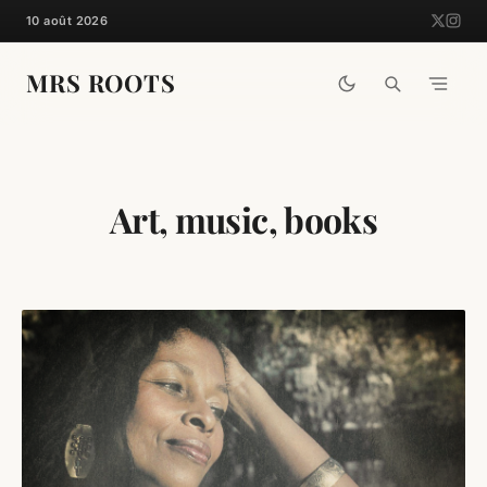
Skip
10 août 2026
to
content
MRS ROOTS
Art, music, books