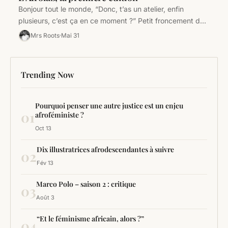
Bonjour tout le monde, “Donc, t’as un atelier, enfin
plusieurs, c’est ça en ce moment ?” Petit froncement de
sourcils…
Mrs Roots
Mai 31
Trending Now
Pourquoi penser une autre justice est un enjeu
01
afroféministe ?
Oct 13
Dix illustratrices afrodescendantes à suivre
02
Fév 13
Marco Polo – saison 2 : critique
03
Août 3
“Et le féminisme africain, alors ?”
04