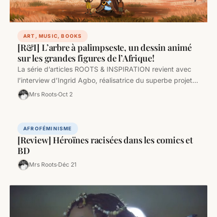
ART, MUSIC, BOOKS
[R&I] L’arbre à palimpseste, un dessin animé
sur les grandes figures de l’Afrique!
La série d’articles ROOTS & INSPIRATION revient avec
l’interview d’Ingrid Agbo, réalisatrice du superbe projet
L’arbre à palimpseste, un projet…
Mrs Roots
Oct 2
AFROFÉMINISME
[Review] Héroïnes racisées dans les comics et
BD
Mrs Roots
Déc 21