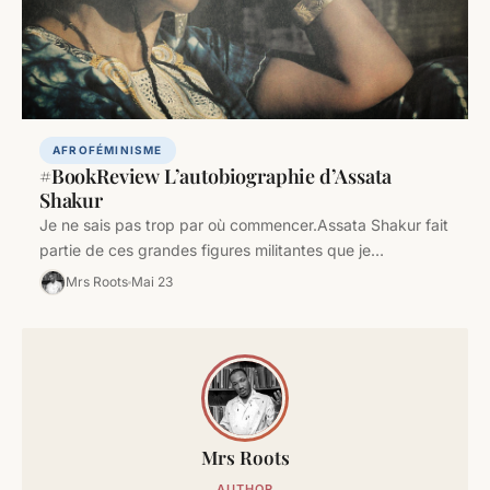
AFROFÉMINISME
#BookReview L’autobiographie d’Assata
Shakur
Je ne sais pas trop par où commencer.Assata Shakur fait
partie de ces grandes figures militantes que je
connaissais de…
Mrs Roots
Mai 23
Mrs Roots
AUTHOR