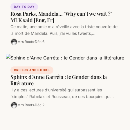
DAY TO DAY
Rosa Parks, Mandela… "Why can't we wait ?"
MLK said [Eng, Fr]
Ce matin, une amie m’a réveillé avec la triste nouvelle de
la mort de Mandela. Puis, j’ai vu les tweets,…
Mrs Roots
Déc 6
CRITICS AND BOOKS
Sphinx d'Anne Garréta : le Gender dans la
littérature
Il y a ces lectures d’université qui surpassent les
“simples” Rabelais et Rousseau, de ces bouquins qui
vous tombent entre…
Mrs Roots
Déc 2