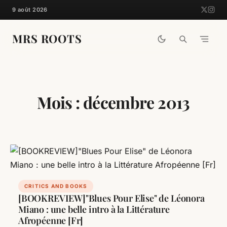
Skip
9 août 2026
to
content
MRS ROOTS
Mois :
décembre 2013
CRITICS AND BOOKS
[BOOKREVIEW]"Blues Pour Elise" de Léonora
Miano : une belle intro à la Littérature
Afropéenne [Fr]