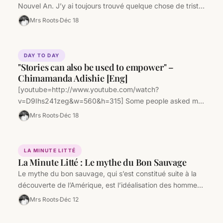
Nouvel An. J’y ai toujours trouvé quelque chose de triste,
quand bien…
Mrs Roots
Déc 18
DAY TO DAY
"Stories can also be used to empower" –
Chimamanda Adishie [Eng]
[youtube=http://www.youtube.com/watch?
v=D9Ihs241zeg&w=560&h=315] Some people asked me
about my religion, my origins, my social and political
Mrs Roots
Déc 18
beliefs, my… This list is endless.…
LA MINUTE LITTÉ
La Minute Litté : Le mythe du Bon Sauvage
Le mythe du bon sauvage, qui s’est constitué suite à la
découverte de l’Amérique, est l’idéalisation des hommes
vivant en…
Mrs Roots
Déc 12