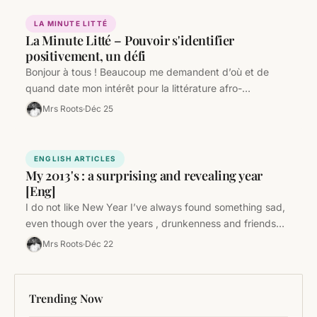
LA MINUTE LITTÉ
La Minute Litté – Pouvoir s'identifier
positivement, un défi
Bonjour à tous ! Beaucoup me demandent d’où et de
quand date mon intérêt pour la littérature afro-
américaine, caribéenne, etc.…
Mrs Roots
Déc 25
ENGLISH ARTICLES
My 2013's : a surprising and revealing year
[Eng]
I do not like New Year I’ve always found something sad,
even though over the years , drunkenness and friends…
Mrs Roots
Déc 22
Trending Now