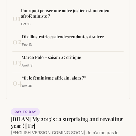
Pourquoi penser une autre justice est un enjeu
01
afroféministe ?
Oct 13
Dix illustratrices afrodescendantes à suivre
02
Fév 13
Marco Polo – saison 2 : critique
03
Août 3
“Et le féminisme africain, alors ?”
04
Avr 30
DAY TO DAY
[BILAN] My 2013's : a surprising and revealing
year ! [ Fr]
[ENGLISH VERSION COMING SOON] Je n’aime pas le