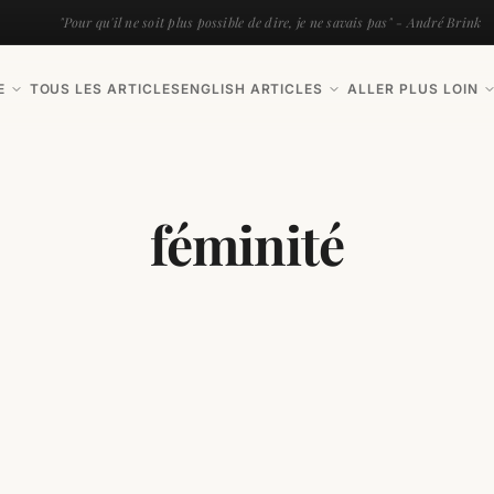
"Pour qu'il ne soit plus possible de dire, je ne savais pas" - André Brink
E
TOUS LES ARTICLES
ENGLISH ARTICLES
ALLER PLUS LOIN
féminité