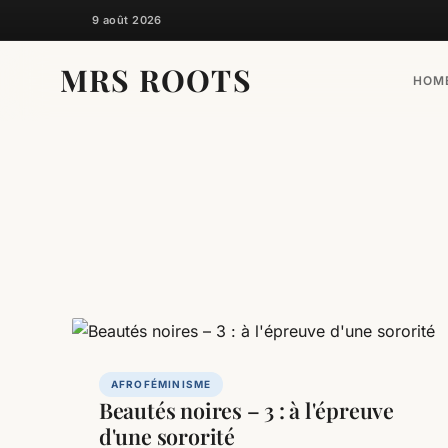
Skip
9 août 2026
to
content
MRS ROOTS
HOM
AFROFÉMINISME
Beautés noires – 3 : à l'épreuve
d'une sororité