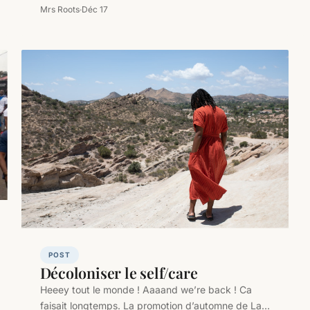
soutenaient qu’il n’y avait pas…
Mrs Roots
Déc 17
POST
Décoloniser le self/care
Heeey tout le monde ! Aaaand we’re back ! Ca
faisait longtemps. La promotion d’automne de La