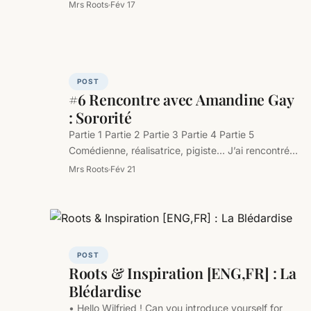
publications qui rappellent…
Mrs Roots
Fév 17
POST
#6 Rencontre avec Amandine Gay
: Sororité
Partie 1 Partie 2 Partie 3 Partie 4 Partie 5
Comédienne, réalisatrice, pigiste… J’ai rencontré
Amandine Gay, réalisatrice afroféministe du…
Mrs Roots
Fév 21
POST
Roots & Inspiration [ENG,FR] : La
Blédardise
• Hello Wilfried ! Can you introduce yourself for