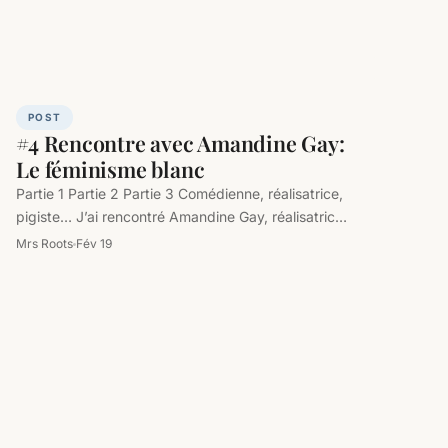
POST
#4 Rencontre avec Amandine Gay:
Le féminisme blanc
Partie 1 Partie 2 Partie 3 Comédienne, réalisatrice,
pigiste… J’ai rencontré Amandine Gay, réalisatrice
afroféministe du documentaire Ouvrir la Voix,…
Mrs Roots
Fév 19