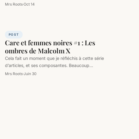
Lomami et…
Mrs Roots
Oct 14
POST
Care et femmes noires #1 : Les
ombres de Malcolm X
Cela fait un moment que je réfléchis à cette série
d’articles, et ses composantes. Beaucoup
d’articles du côté US traitent…
Mrs Roots
Juin 30