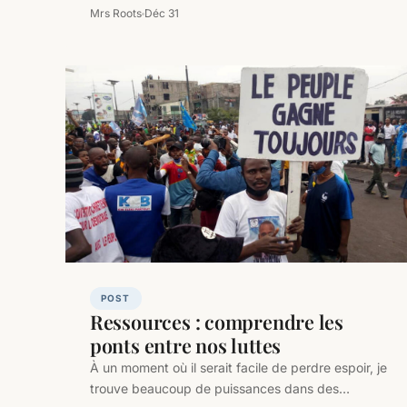
changings ! I am…
Mrs Roots
Déc 31
POST
Ressources : comprendre les
ponts entre nos luttes
À un moment où il serait facile de perdre espoir, je
trouve beaucoup de puissances dans des