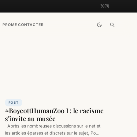
PRO
ME CONTACTER
POST
#BoycottHumanZoo I : le racisme
s'invite au musée
Après les nombreuses discussions sur le net et
les articles éparses et discrets sur le sujet, Po