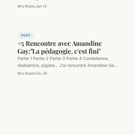
Demeure du ciel,…
Mrs Roots
Jan 13
POST
#5 Rencontre avec Amandine
Gay:"La pédagogie, c'est fini"
Partie 1 Partie 2 Partie 3 Partie 4 Comédienne,
réalisatrice, pigiste… J’ai rencontré Amandine Gay,
réalisatrice afroféministe du documentaire Ouvrir…
Mrs Roots
Fév 20