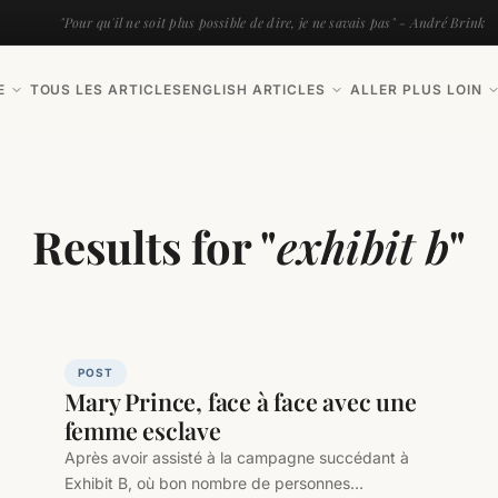
"Pour qu'il ne soit plus possible de dire, je ne savais pas" - André Brink
E
TOUS LES ARTICLES
ENGLISH ARTICLES
ALLER PLUS LOIN
Results for "
exhibit b
"
POST
Mary Prince, face à face avec une
femme esclave
Après avoir assisté à la campagne succédant à
Exhibit B, où bon nombre de personnes